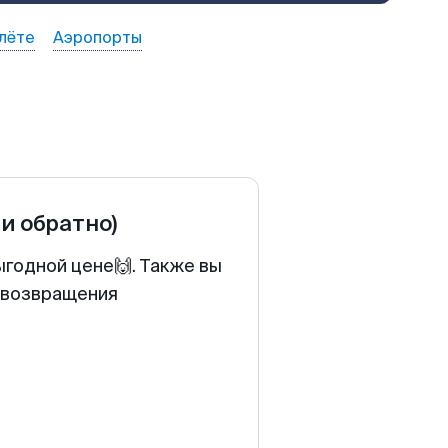
лёте
Аэропорты
 и обратно)
ыгодной цене🙌. Также вы
у возвращения