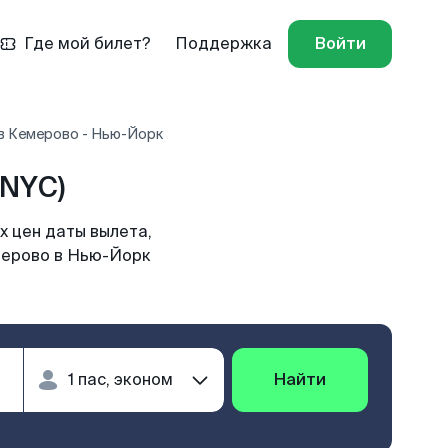
Где мой билет?
Поддержка
Войти
в Кемерово - Нью-Йорк
(NYC)
 цен даты вылета,
мерово в Нью-Йорк
Найти