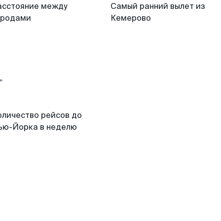
асстояние между
Самый ранний вылет из
ородами
Кемерово
оличество рейсов до
ью-Йорка в неделю