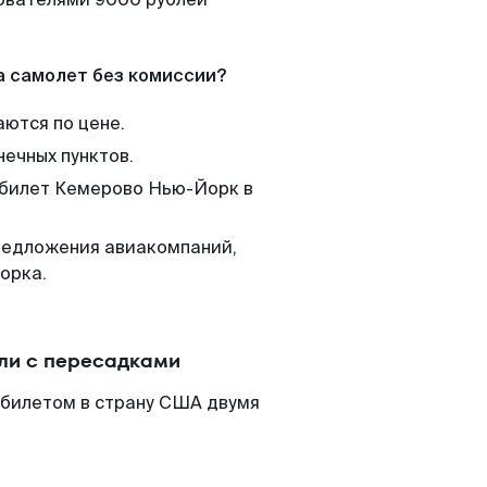
а самолет без комиссии?
аются по цене.
нечных пунктов.
м билет Кемерово Нью-Йорк в
редложения авиакомпаний,
орка.
ли с пересадками
абилетом в страну США двумя