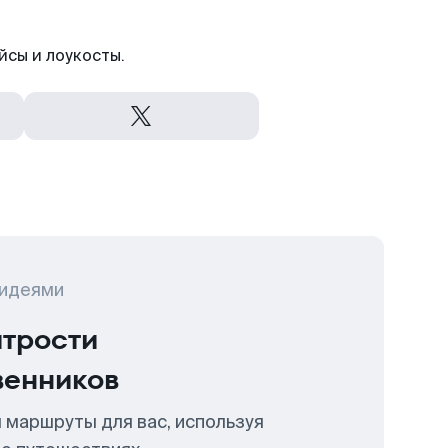
йсы и лоукосты.
 идеями
итрости
венников
 маршруты для вас, используя