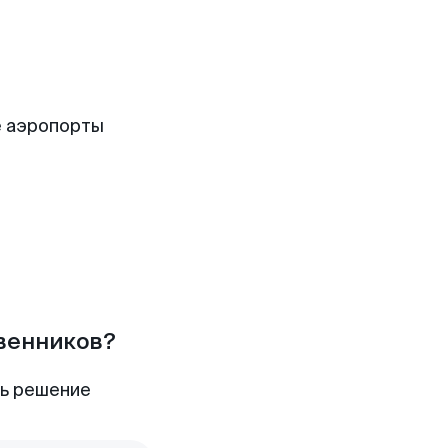
 аэропорты
твенников?
ть решение