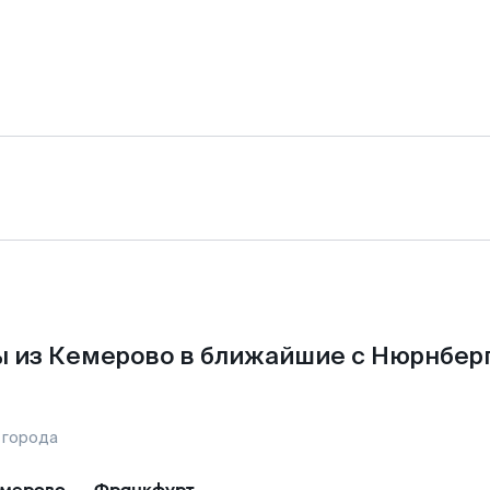
 из Кемерово в ближайшие с Нюрнбер
 города
мерово
—
Франкфурт