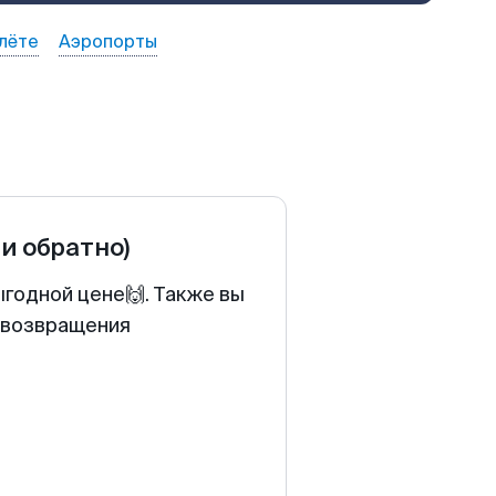
лёте
Аэропорты
 и обратно)
ыгодной цене🙌. Также вы
у возвращения