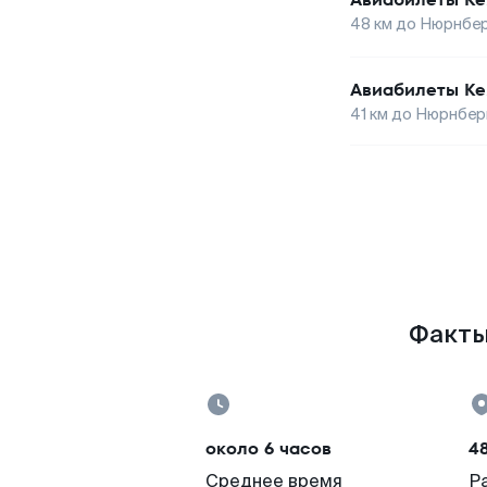
48
км до
Нюрнбер
Авиабилеты
Ке
41
км до
Нюрнбер
Факты
около 6 часов
4
Среднее время
Р