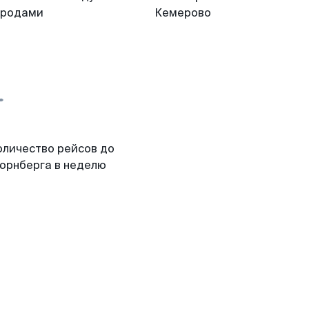
ородами
Кемерово
оличество рейсов до
юрнберга в неделю