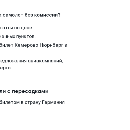
а самолет без комиссии?
аются по цене.
нечных пунктов.
 билет Кемерово Нюрнберг в
редложения авиакомпаний,
ерга.
ли с пересадками
билетом в страну Германия