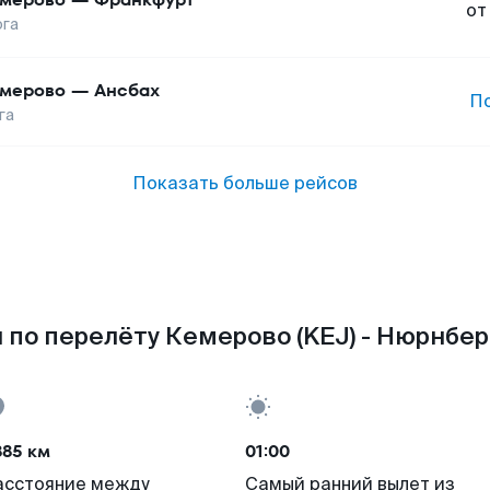
от
га
мерово
—
Ансбах
П
га
Показать больше рейсов
 по перелёту Кемерово (KEJ) - Нюрнберг
885 км
01:00
асстояние между
Самый ранний вылет из