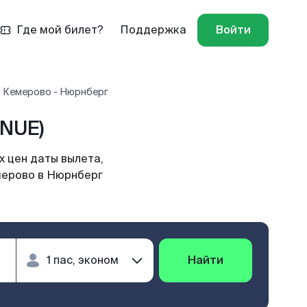
Где мой билет?
Поддержка
Войти
 Кемерово - Нюрнберг
NUE)
 цен даты вылета,
мерово в Нюрнберг
Найти