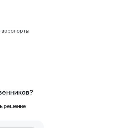
 аэропорты
твенников?
ть решение