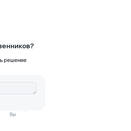
твенников?
ть решение
Вы