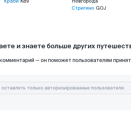
Краби
KBV
Новгорода
Стригино
GOJ
аете и знаете больше других путешес
комментарий — он поможет пользователям приня