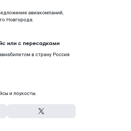
редложения авиакомпаний,
го Новгорода.
йс или с пересадками
авиабилетом в страну Россия
йсы и лоукосты.