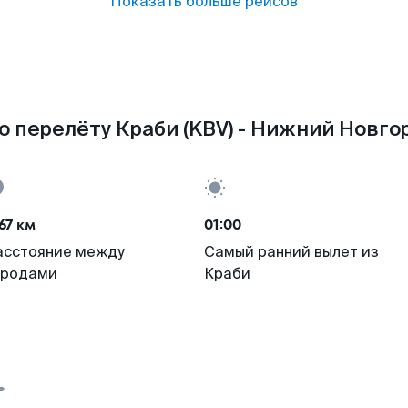
Показать больше рейсов
о перелёту Краби (KBV) - Нижний Новгор
67 км
01:00
асстояние между
Самый ранний вылет из
ородами
Краби