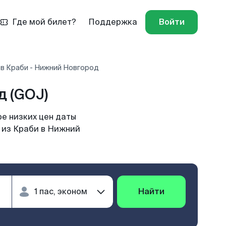
Где мой билет?
Поддержка
Войти
в Краби - Нижний Новгород
 (GOJ)
е низких цен даты
т из Краби в Нижний
Найти