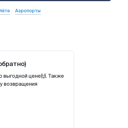
лёте
Аэропорты
 обратно)
о выгодной цене🙌. Также
ту возвращения