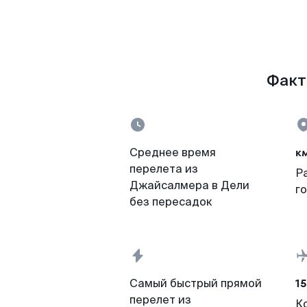
Факт
к
Среднее время
перелета из
Р
Джайсалмера в Дели
г
без пересадок
15
Самый быстрый прямой
перелет из
К