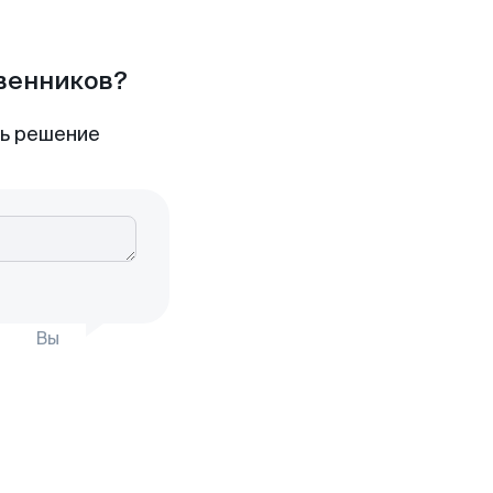
твенников?
ть решение
Вы