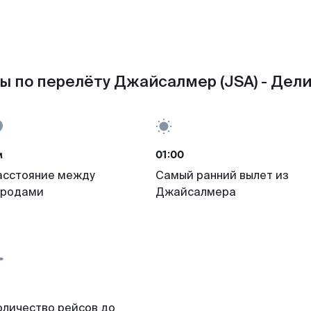
ы по перелёту Джайсалмер (JSA) - Дели 
м
01:00
асстояние между
Самый ранний вылет из
ородами
Джайсалмера
оличество рейсов до