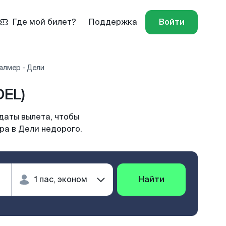
Где мой билет?
Поддержка
Войти
алмер - Дели
DEL)
даты вылета, чтобы
ра в Дели недорого.
Найти