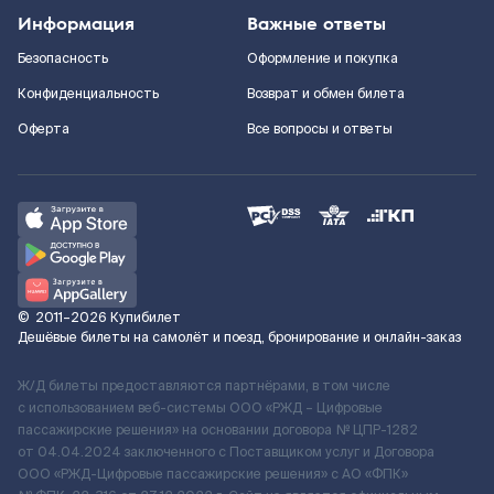
Информация
Важные ответы
Безопасность
Оформление и покупка
Конфиденциальность
Возврат и обмен билета
Оферта
Все вопросы и ответы
©
2011–2026
Купибилет
Дешёвые билеты на самолёт и поезд, бронирование и онлайн-заказ
Ж/Д билеты предоставляются партнёрами, в том числе
с использованием веб-системы ООО «РЖД – Цифровые
пассажирские решения» на основании договора № ЦПР-1282
от 04.04.2024 заключенного с Поставщиком услуг и Договора
ООО «РЖД-Цифровые пассажирские решения» c АО «ФПК»