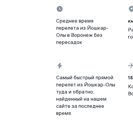
к
Среднее время
перелета из Йошкар-
Р
Олы в Воронеж без
г
пересадок
15
Самый быстрый прямой
перелет из Йошкар-Олы
К
туда и обратно,
В
найденный на нашем
сайте за последнее
время