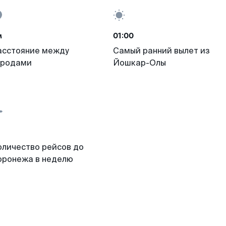
м
01:00
асстояние между
Самый ранний вылет из
ородами
Йошкар-Олы
оличество рейсов до
оронежа в неделю