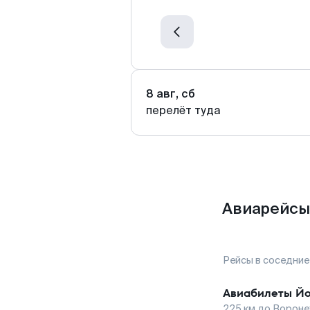
8 авг, сб
перелёт туда
Авиарейсы
Рейсы в соседние
Авиабилеты
Йо
225
км до
Вороне