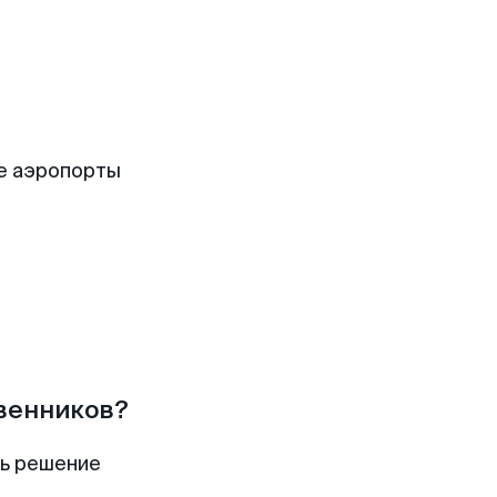
е аэропорты
твенников?
ть решение