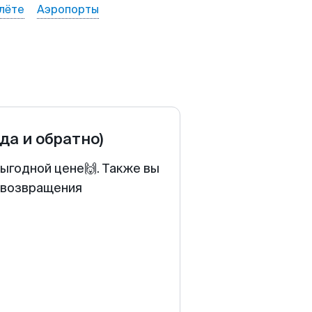
лёте
Аэропорты
уда и обратно)
ыгодной цене🙌. Также вы
у возвращения