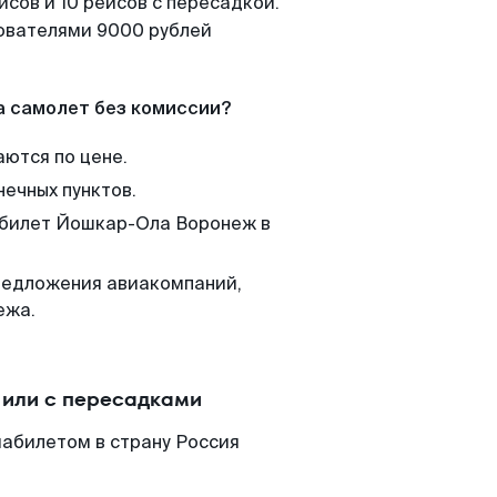
сов и 10 рейсов с пересадкой.
зователями 9000 рублей
а самолет без комиссии?
аются по цене.
нечных пунктов.
м билет Йошкар-Ола Воронеж в
редложения авиакомпаний,
ежа.
 или с пересадками
абилетом в страну Россия