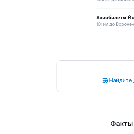
Авиабилеты
Йо
101
км до
Вороне
Найдите 
Факты 