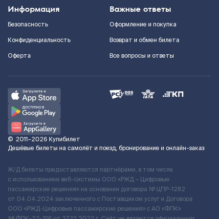
Информация
Важные ответы
Безопасность
Оформление и покупка
Конфиденциальность
Возврат и обмен билета
Оферта
Все вопросы и ответы
©
2011–2026
Купибилет
Дешёвые билеты на самолёт и поезд, бронирование и онлайн-заказ
Ж/Д билеты предоставляются партнёрами, в том числе
с использованием веб-системы ООО «РЖД – Цифровые
пассажирские решения» на основании договора № ЦПР-1282
от 04.04.2024 заключенного с Поставщиком услуг и Договора
ООО «РЖД-Цифровые пассажирские решения» c АО «ФПК»
№ ФПК-22-316 от 27.12.2022 г. Сайт не является официальным