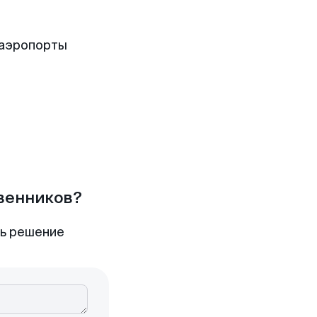
 аэропорты
твенников?
ть решение