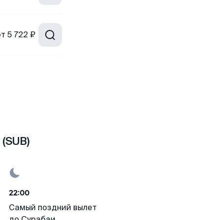
от
5 722 ₽
 (SUB)
22:00
Самый поздний вылет
до Сурабаи