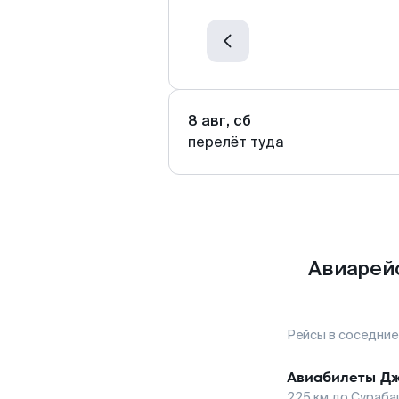
8 авг, сб
перелёт туда
Авиарей
Рейсы в соседние
Авиабилеты
Дж
225
км до
Сураба