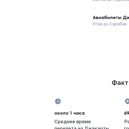
Авиабилеты
Дж
61
км до
Сурабаи
Факты
около 1 часа
69
Среднее время
Р
перелета из Джакарты
г