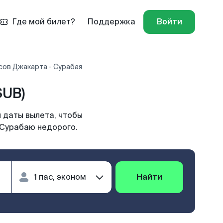
Где мой билет?
Поддержка
Войти
сов Джакарта - Сурабая
SUB)
 даты вылета, чтобы
 Сурабаю недорого.
Найти