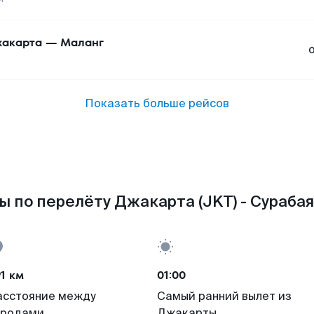
акарта
—
Маланг
Показать больше рейсов
 по перелёту Джакарта (JKT) - Сурабая
1 км
01:00
асстояние между
Самый ранний вылет из
ородами
Джакарты