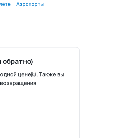
лёте
Аэропорты
и обратно)
одной цене🙌. Также вы
у возвращения