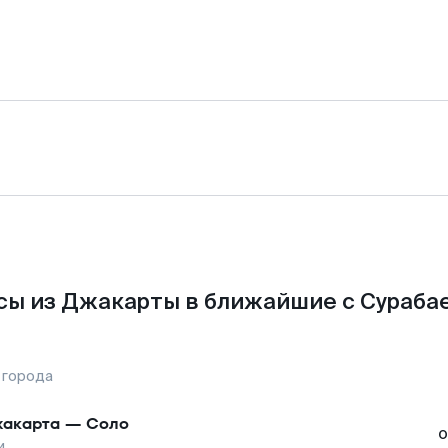
сы из Джакарты в ближайшие с Сурабае
 города
акарта
—
Соло
о
и