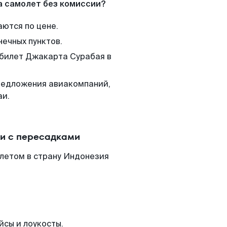
а самолет без комиссии?
аются по цене.
нечных пунктов.
 билет Джакарта Сурабая в
редложения авиакомпаний,
аи.
и с пересадками
летом в страну Индонезия
йсы и лоукосты.