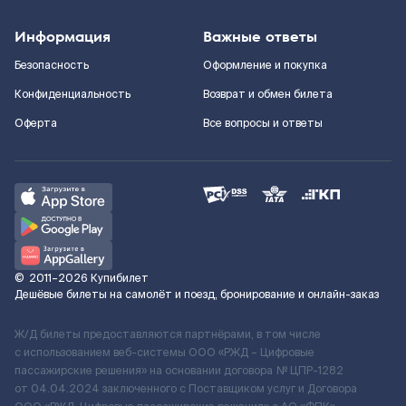
Информация
Важные ответы
Безопасность
Оформление и покупка
Конфиденциальность
Возврат и обмен билета
Оферта
Все вопросы и ответы
©
2011–2026
Купибилет
Дешёвые билеты на самолёт и поезд, бронирование и онлайн-заказ
Ж/Д билеты предоставляются партнёрами, в том числе
с использованием веб-системы ООО «РЖД – Цифровые
пассажирские решения» на основании договора № ЦПР-1282
от 04.04.2024 заключенного с Поставщиком услуг и Договора