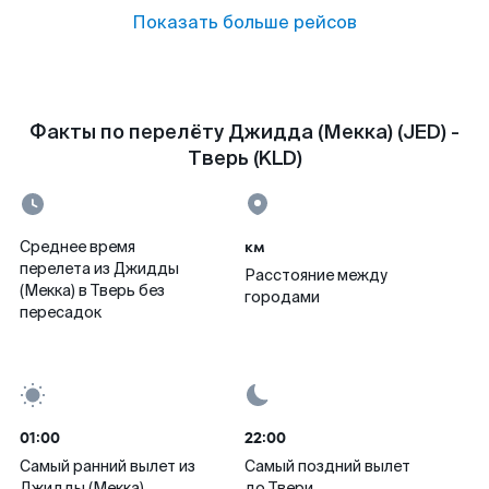
Показать больше рейсов
Факты по перелёту Джидда (Мекка) (JED) -
Тверь (KLD)
км
Среднее время
перелета из Джидды
Расстояние между
(Мекка) в Тверь без
городами
пересадок
01:00
22:00
Самый ранний вылет из
Самый поздний вылет
Джидды (Мекка)
до Твери