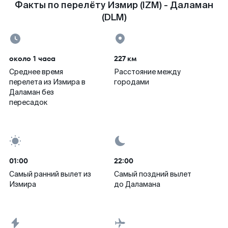
Факты по перелёту Измир (IZM) - Даламан
(DLM)
около 1 часа
227 км
Среднее время
Расстояние между
перелета из Измира в
городами
Даламан без
пересадок
01:00
22:00
Самый ранний вылет из
Самый поздний вылет
Измира
до Даламана