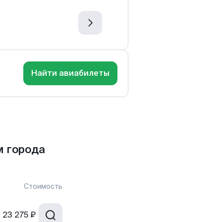
Найти авиабилеты
м города
Стоимость
т
23 275 ₽