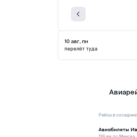
10 авг, пн
перелёт туда
Авиарей
Рейсы в соседние
Авиабилеты
И
136
км до
Минска