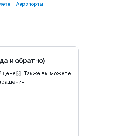
лёте
Аэропорты
уда и обратно)
й цене🙌. Также вы можете
звращения