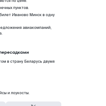
аются по цене.
нечных пунктов.
 билет Иваново Минск в одну
редложения авиакомпаний,
а.
 пересадками
ом в страну Беларусь двумя
йсы и лоукосты.