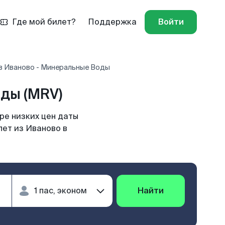
Где мой билет?
Поддержка
Войти
в Иваново - Минеральные Воды
ды (MRV)
ре низких цен даты
лет из Иваново в
Найти