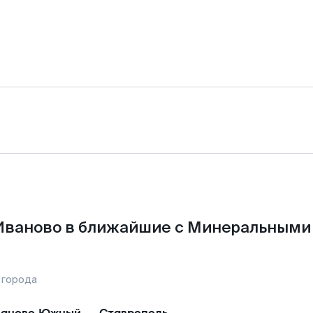
Иваново в ближайшие с Минеральными
 города
ваново Южный
—
Ставрополь