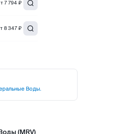
от
7 794 ₽
т
8 347 ₽
еральные Воды.
Воды (MRV)