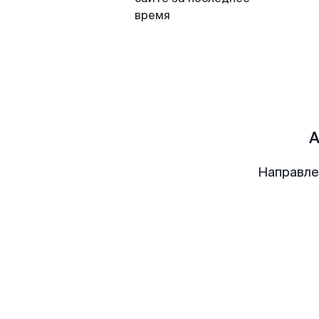
время
А
Направле