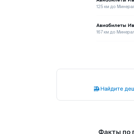
125
км до
Минера
Авиабилеты
И
167
км до
Минера
Найдите деш
Факты по 