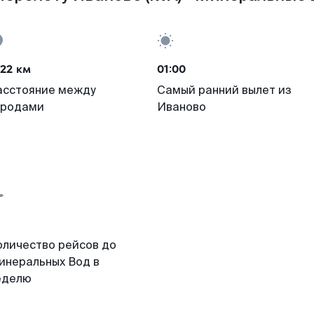
22 км
01:00
асстояние между
Самый ранний вылет из
ородами
Иваново
оличество рейсов до
инеральных Вод в
еделю