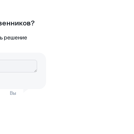
твенников?
ть решение
Вы