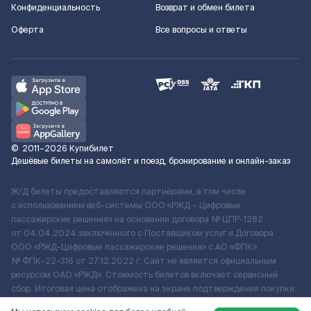
Конфиденциальность
Возврат и обмен билета
Оферта
Все вопросы и ответы
©
2011–2026
Купибилет
Дешёвые билеты на самолёт и поезд, бронирование и онлайн-заказ
Ж/Д билеты предоставляются партнёрами, в том числе
с использованием веб-системы ООО «РЖД – Цифровые
пассажирские решения» на основании договора № ЦПР-1282
от 04.04.2024 заключенного с Поставщиком услуг и Договора
ООО «РЖД-Цифровые пассажирские решения» c АО «ФПК»
№ ФПК-22-316 от 27.12.2022 г. Сайт не является официальным
ресурсом ОАО «РЖД». Стоимость билетов включает сервисный
сбор. Итоговая цена отображена на экране подтверждения покупки.
По вопросам рассмотрения обращений, жалоб, претензий граждан