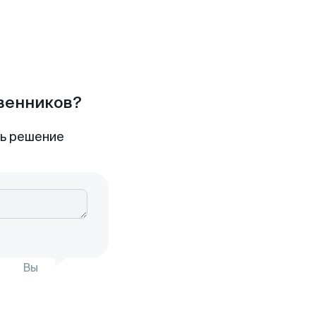
твенников?
ть решение
Вы