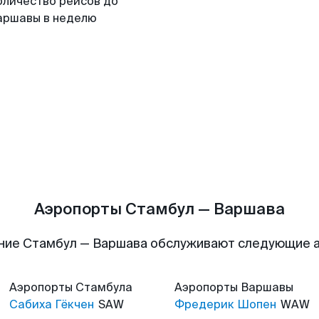
оличество рейсов до
аршавы в неделю
Аэропорты Стамбул — Варшава
ние Стамбул — Варшава обслуживают следующие 
Аэропорты
Стамбула
Аэропорты
Варшавы
Сабиха Гёкчен
SAW
Фредерик Шопен
WAW