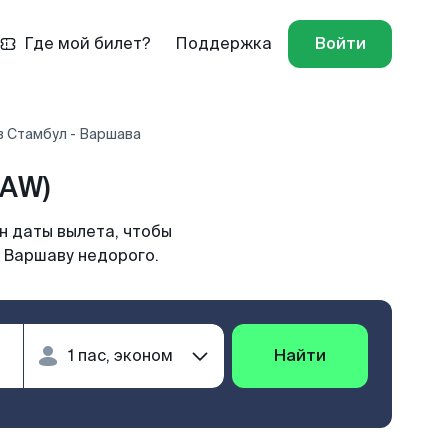
Где мой билет?
Поддержка
Войти
в Стамбул - Варшава
WAW)
н даты вылета, чтобы
в Варшаву недорого.
Найти