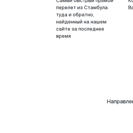
Самый быстрый прямой
К
перелет из Стамбула
В
туда и обратно,
найденный на нашем
сайте за последнее
время
Направле