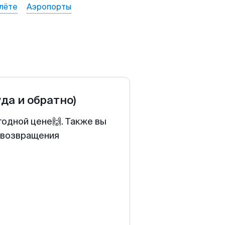
лёте
Аэропорты
уда и обратно)
годной цене🙌. Также вы
у возвращения