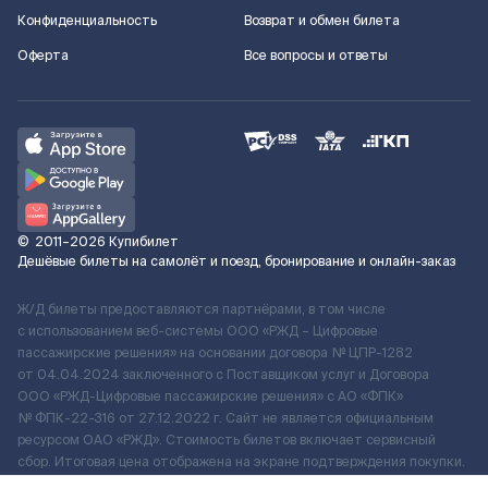
Конфиденциальность
Возврат и обмен билета
Оферта
Все вопросы и ответы
©
2011–2026
Купибилет
Дешёвые билеты на самолёт и поезд, бронирование и онлайн-заказ
Ж/Д билеты предоставляются партнёрами, в том числе
с использованием веб-системы ООО «РЖД – Цифровые
пассажирские решения» на основании договора № ЦПР-1282
от 04.04.2024 заключенного с Поставщиком услуг и Договора
ООО «РЖД-Цифровые пассажирские решения» c АО «ФПК»
№ ФПК-22-316 от 27.12.2022 г. Сайт не является официальным
ресурсом ОАО «РЖД». Стоимость билетов включает сервисный
сбор. Итоговая цена отображена на экране подтверждения покупки.
По вопросам рассмотрения обращений, жалоб, претензий граждан