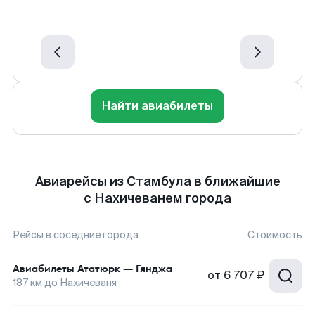
Найти авиабилеты
Авиарейсы из Стамбула в ближайшие
с Нахичеванем города
Рейсы в соседние города
Стоимость
Авиабилеты
Ататюрк
—
Гянджа
от
6 707 ₽
187
км до
Нахичеваня