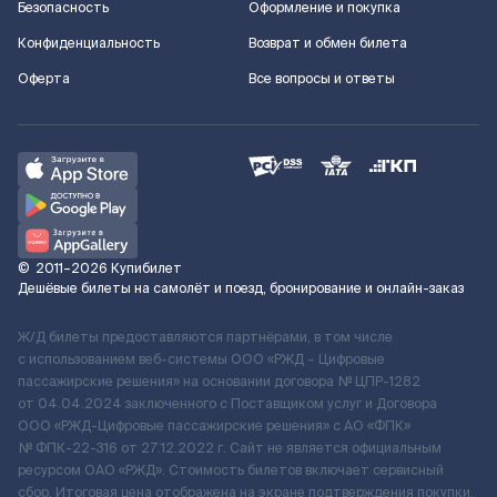
Безопасность
Оформление и покупка
Конфиденциальность
Возврат и обмен билета
Оферта
Все вопросы и ответы
©
2011–2026
Купибилет
Дешёвые билеты на самолёт и поезд, бронирование и онлайн-заказ
Ж/Д билеты предоставляются партнёрами, в том числе
с использованием веб-системы ООО «РЖД – Цифровые
пассажирские решения» на основании договора № ЦПР-1282
от 04.04.2024 заключенного с Поставщиком услуг и Договора
ООО «РЖД-Цифровые пассажирские решения» c АО «ФПК»
№ ФПК-22-316 от 27.12.2022 г. Сайт не является официальным
ресурсом ОАО «РЖД». Стоимость билетов включает сервисный
сбор. Итоговая цена отображена на экране подтверждения покупки.