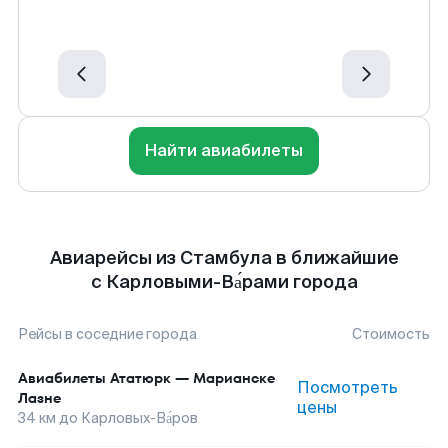
Найти авиабилеты
Авиарейсы из Стамбула в ближайшие
с Карловыми-Ва́рами города
Рейсы в соседние города
Стоимость
Авиабилеты
Ататюрк
—
Марианске
Посмотреть
Лазне
цены
34
км до
Карловых-Ва́ров