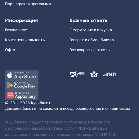
Партнерская программа
Информация
Важные ответы
Безопасность
Оформление и покупка
Конфиденциальность
Возврат и обмен билета
Оферта
Все вопросы и ответы
©
2011–2026
Купибилет
Дешёвые билеты на самолёт и поезд, бронирование и онлайн-заказ
Ж/Д билеты предоставляются партнёрами, в том числе
с использованием веб-системы ООО «РЖД – Цифровые
пассажирские решения» на основании договора № ЦПР-1282