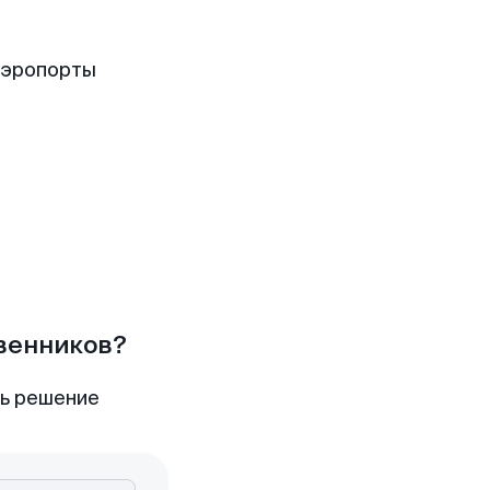
аэропорты
твенников?
ть решение