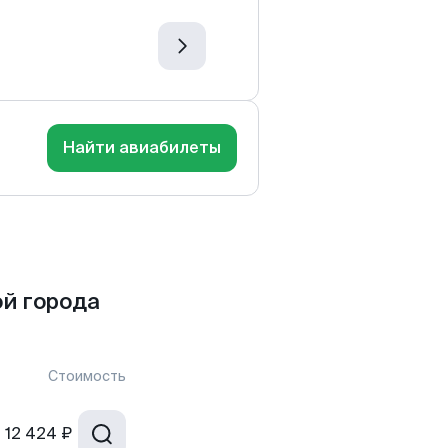
Найти авиабилеты
й города
Стоимость
т
12 424 ₽