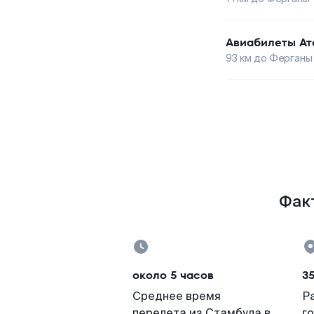
Авиабилеты
Ат
93
км до
Ферганы
Факт
около 5 часов
3
Среднее время
Р
перелета из Стамбула в
г