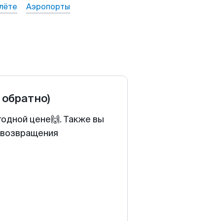
лёте
Аэропорты
 обратно)
годной цене🙌. Также вы
у возвращения