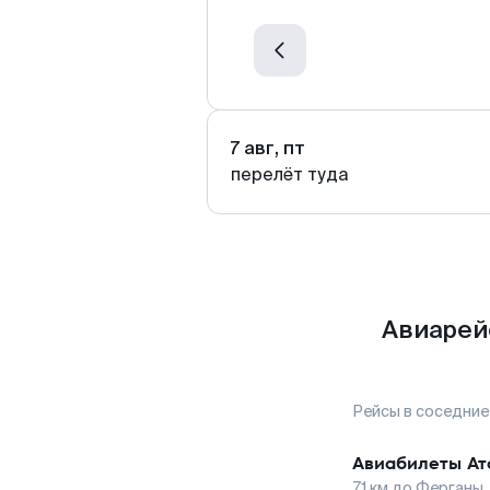
7 авг, пт
перелёт туда
Авиарей
Рейсы в соседние
Авиабилеты
Ат
71
км до
Ферганы