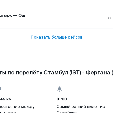
атюрк
—
Ош
от
Показать больше рейсов
ы по перелёту Стамбул (IST) - Фергана 
546 км
01:00
асстояние между
Самый ранний вылет из
ородами
Стамбула