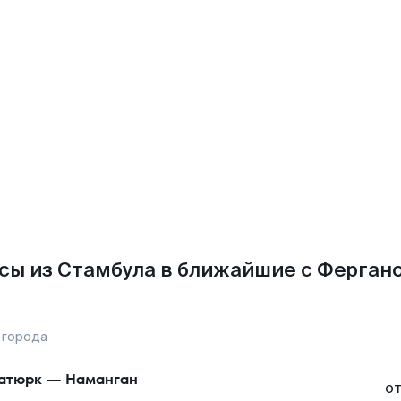
сы из Стамбула в ближайшие с Фергано
 города
атюрк
—
Наманган
о