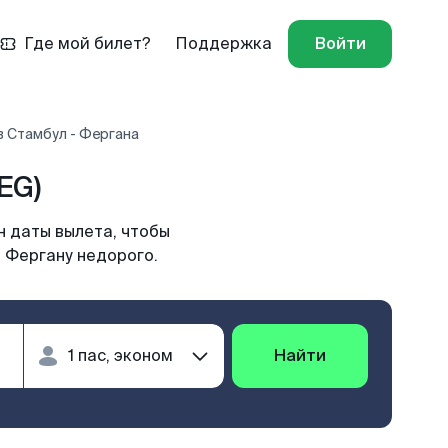
Где мой билет?
Поддержка
Войти
 Стамбул - Фергана
EG)
н даты вылета, чтобы
 Фергану недорого.
Найти