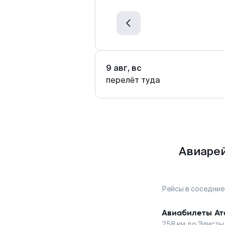
9 авг, вс
перелёт туда
Авиарей
Рейсы в соседние
Авиабилеты
Ат
258
км до
Элисты