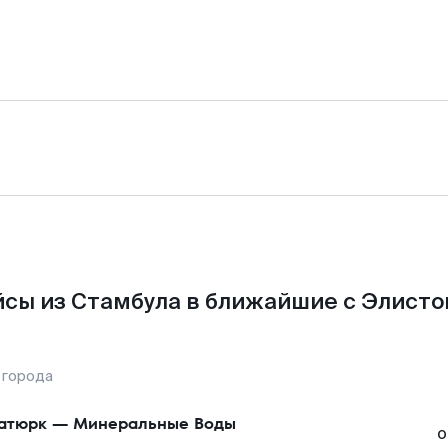
сы из Стамбула в ближайшие с Элисто
 города
атюрк
—
Минеральные Воды
о