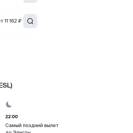
от
11 162 ₽
ESL)
22:00
Самый поздний вылет
до Элисты