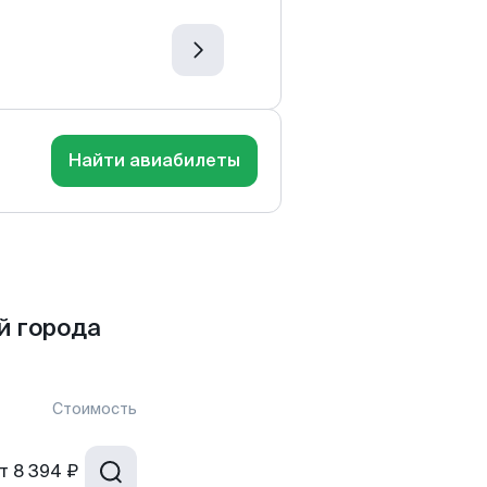
Найти авиабилеты
й города
Стоимость
т
8 394 ₽