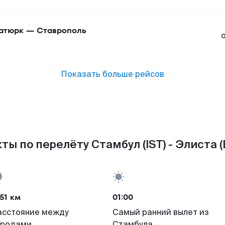
атюрк
—
Ставрополь
Показать больше рейсов
ты по перелёту Стамбул (IST) - Элиста (
51 км
01:00
асстояние между
Самый ранний вылет из
ородами
Стамбула