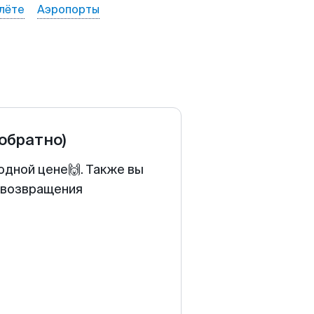
лёте
Аэропорты
 обратно)
одной цене🙌. Также вы
у возвращения