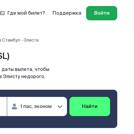
Где мой билет?
Поддержка
Войти
 Стамбул - Элиста
SL)
 даты вылета, чтобы
в Элисту недорого.
Найти