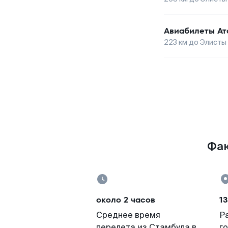
Авиабилеты
Ат
223
км до
Элисты
Фак
около 2 часов
13
Среднее время
Р
перелета из Стамбула в
г