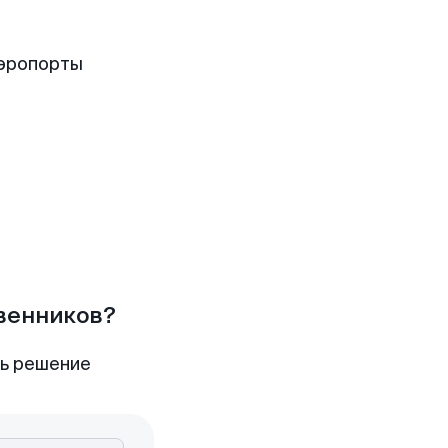
аэропорты
твенников?
ть решение