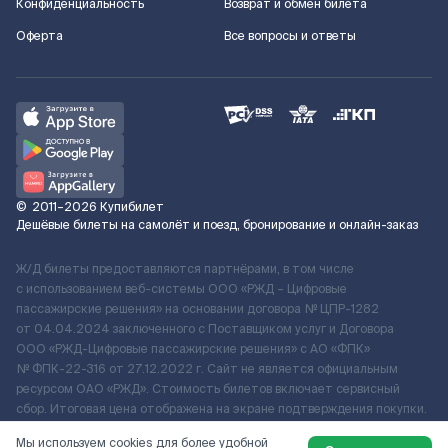
Конфиденциальность
Возврат и обмен билета
Оферта
Все вопросы и ответы
©
2011–2026
Купибилет
Дешёвые билеты на самолёт и поезд, бронирование и онлайн-заказ
Ж/Д билеты предоставляются партнёрами, в том числе
с использованием веб-системы ООО «РЖД – Цифровые
пассажирские решения» на основании договора № ЦПР-1282
от 04.04.2024 заключенного с Поставщиком услуг и Договора
ООО «РЖД-Цифровые пассажирские решения» c АО «ФПК»
№ ФПК-22-316 от 27.12.2022 г. Сайт не является официальным
ресурсом ОАО «РЖД». Стоимость билетов включает сервисный
сбор. Итоговая цена отображена на экране подтверждения покупки.
По вопросам рассмотрения обращений, жалоб, претензий граждан
Мы используем cookies для более удобной