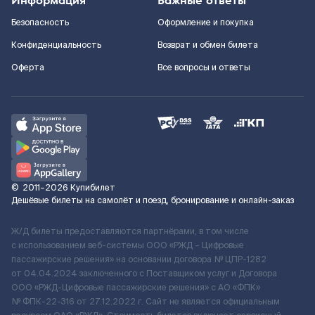
Информация
Важные ответы
Безопасность
Оформление и покупка
Конфиденциальность
Возврат и обмен билета
Оферта
Все вопросы и ответы
©
2011–2026
Купибилет
Дешёвые билеты на самолёт и поезд, бронирование и онлайн-заказ
Ж/Д билеты предоставляются партнёрами, в том числе
с использованием веб-системы ООО «РЖД – Цифровые
пассажирские решения» на основании договора № ЦПР-1282
от 04.04.2024 заключенного с Поставщиком услуг и Договора
ООО «РЖД-Цифровые пассажирские решения» c АО «ФПК»
№ ФПК-22-316 от 27.12.2022 г. Сайт не является официальным