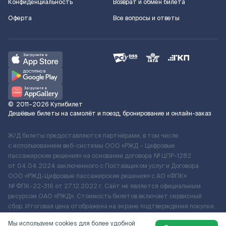
Конфиденциальность
Возврат и обмен билета
Оферта
Все вопросы и ответы
©
2011–2026
Купибилет
Дешёвые билеты на самолёт и поезд, бронирование и онлайн-заказ
Ж/Д билеты предоставляются партнёрами, в том числе
с использованием веб-системы ООО «РЖД – Цифровые
пассажирские решения» на основании договора № ЦПР-1282
от 04.04.2024 заключенного с Поставщиком услуг и Договора
ООО «РЖД-Цифровые пассажирские решения» c АО «ФПК»
№ ФПК-22-316 от 27.12.2022 г. Сайт не является официальным
ресурсом ОАО «РЖД». Стоимость билетов включает сервисный
сбор. Итоговая цена отображена на экране подтверждения покупки.
По вопросам рассмотрения обращений, жалоб, претензий граждан
Мы используем cookies для более удобной