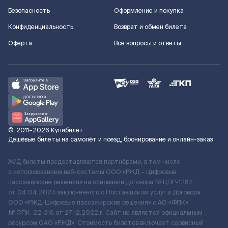
Безопасность
Оформление и покупка
Конфиденциальность
Возврат и обмен билета
Оферта
Все вопросы и ответы
©
2011–2026
Купибилет
Дешёвые билеты на самолёт и поезд, бронирование и онлайн-заказ
Ж/Д билеты предоставляются партнёрами, в том числе
с использованием веб-системы ООО «РЖД – Цифровые
пассажирские решения» на основании договора № ЦПР-1282
от 04.04.2024 заключенного с Поставщиком услуг и Договора
ООО «РЖД-Цифровые пассажирские решения» c АО «ФПК»
№ ФПК-22-316 от 27.12.2022 г. Сайт не является официальным
ресурсом ОАО «РЖД». Стоимость билетов включает сервисный