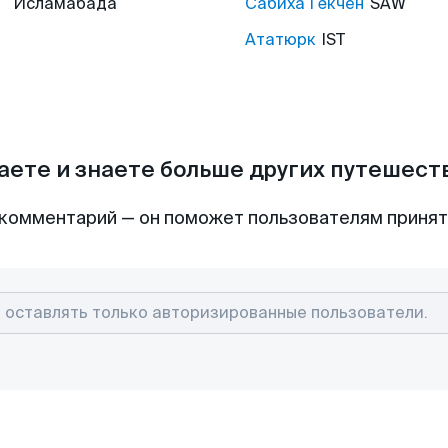
Исламабада
Сабиха Гёкчен
SAW
Ататюрк
IST
аете и знаете больше других путешес
комментарий — он поможет пользователям приня