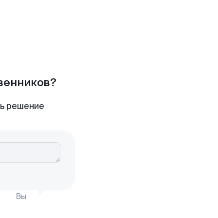
твенников?
ть решение
Вы