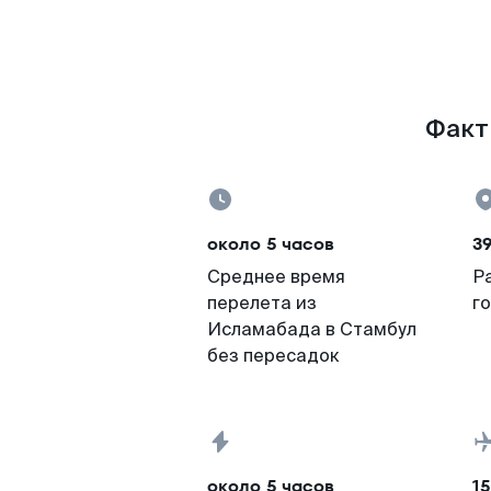
Факты
около 5 часов
39
Среднее время
Р
перелета из
г
Исламабада в Стамбул
без пересадок
около 5 часов
15