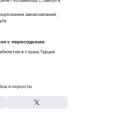
 билет Исламабад Стамбул в
редложения авиакомпаний,
ула.
ли с пересадками
абилетом в страну Турция
йсы и лоукосты.