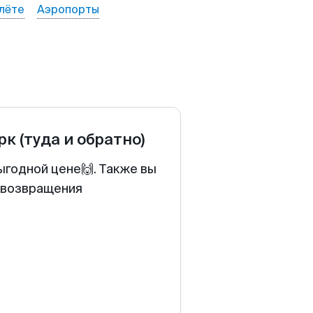
лёте
Аэропорты
рк
(туда и обратно)
ыгодной цене🙌. Также вы
у возвращения