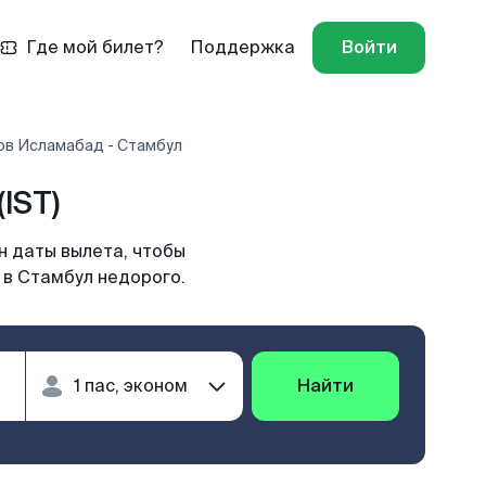
Где мой билет?
Поддержка
Войти
ов Исламабад - Стамбул
IST)
н даты вылета, чтобы
 в Стамбул недорого.
Найти