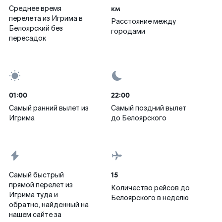
км
Среднее время
перелета из Игрима в
Расстояние между
Белоярский без
городами
пересадок
01:00
22:00
Самый ранний вылет из
Самый поздний вылет
Игрима
до Белоярского
15
Самый быстрый
прямой перелет из
Количество рейсов до
Игрима туда и
Белоярского в неделю
обратно, найденный на
нашем сайте за