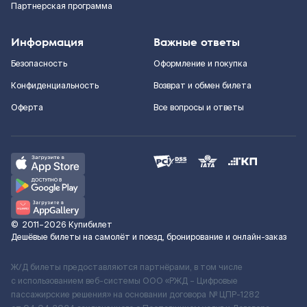
Партнерская программа
Информация
Важные ответы
Безопасность
Оформление и покупка
Конфиденциальность
Возврат и обмен билета
Оферта
Все вопросы и ответы
©
2011–2026
Купибилет
Дешёвые билеты на самолёт и поезд, бронирование и онлайн-заказ
Ж/Д билеты предоставляются партнёрами, в том числе
с использованием веб-системы ООО «РЖД – Цифровые
пассажирские решения» на основании договора № ЦПР-1282