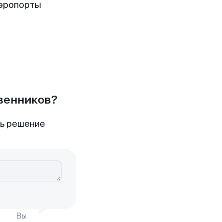
аэропорты
твенников?
ть решение
Вы