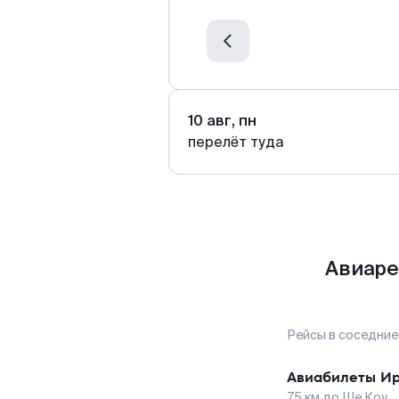
10 авг, пн
перелёт туда
Авиаре
Рейсы в соседние
Авиабилеты
Ир
75
км до
Ше Коу