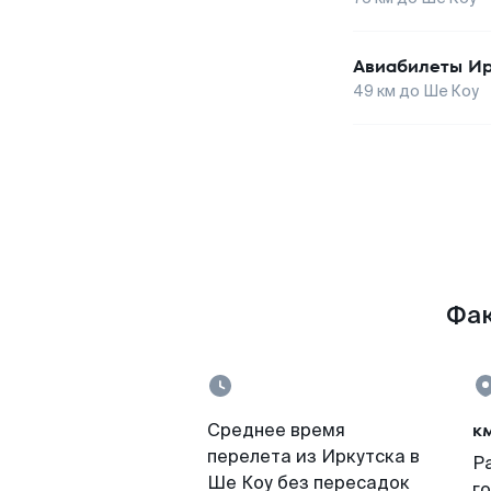
Авиабилеты
Ир
49
км до
Ше Коу
Фак
к
Среднее время
перелета из Иркутска в
Р
Ше Коу без пересадок
г