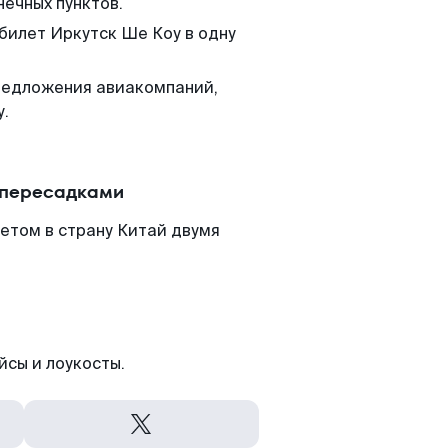
нечных пунктов.
 билет Иркутск Ше Коу в одну
редложения авиакомпаний,
у.
 пересадками
етом в страну Китай двумя
йсы и лоукосты.