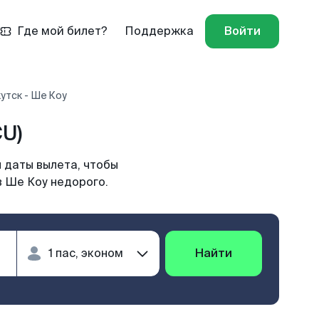
Где мой билет?
Поддержка
Войти
утск - Ше Коу
CU)
 даты вылета, чтобы
в Ше Коу недорого.
Найти