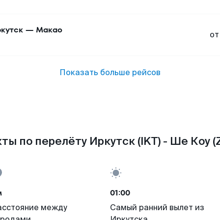
кутск
—
Макао
от
Показать больше рейсов
ты по перелёту Иркутск (IKT) - Ше Коу (
м
01:00
асстояние между
Самый ранний вылет из
ородами
Иркутска