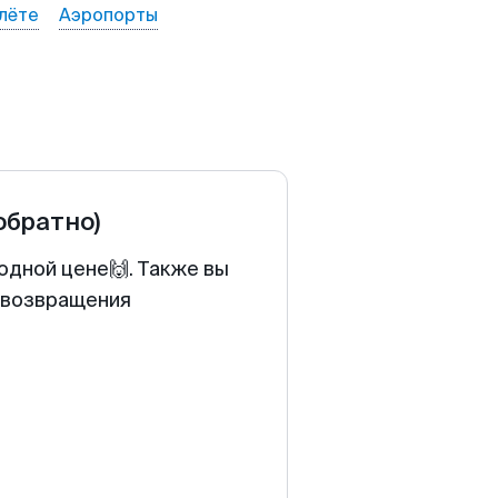
лёте
Аэропорты
 обратно)
одной цене🙌. Также вы
у возвращения