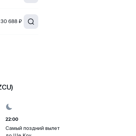
30 688 ₽
ZCU)
22:00
Самый поздний вылет
до Ше Коу