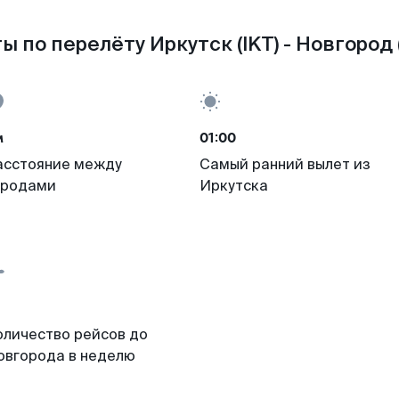
ы по перелёту Иркутск (IKT) - Новгород 
м
01:00
асстояние между
Самый ранний вылет из
ородами
Иркутска
оличество рейсов до
овгорода в неделю