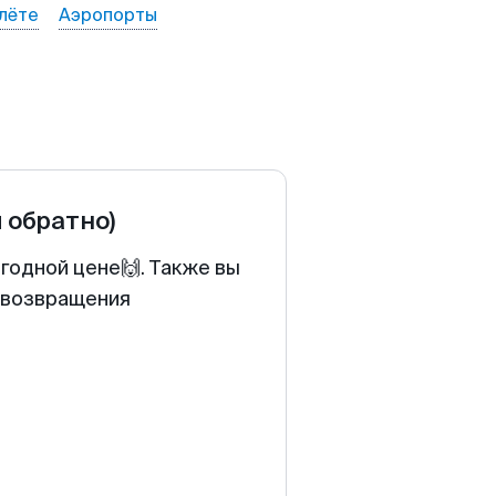
лёте
Аэропорты
и обратно)
годной цене🙌. Также вы
у возвращения