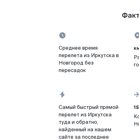
Факт
к
Среднее время
перелета из Иркутска в
Р
Новгород без
г
пересадок
15
Самый быстрый прямой
перелет из Иркутска
К
туда и обратно,
Н
найденный на нашем
сайте за последнее