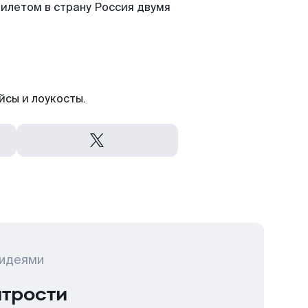
илетом в страну Россия двумя
йсы и лоукосты.
 идеями
итрости