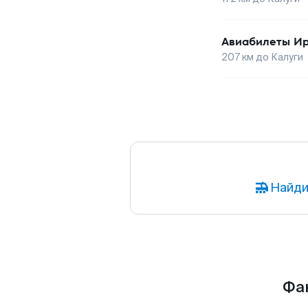
Авиабилеты
Ир
207
км до
Калуги
Найди
Фак