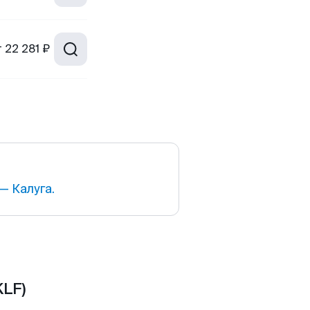
т
22 281 ₽
— Калуга.
KLF)