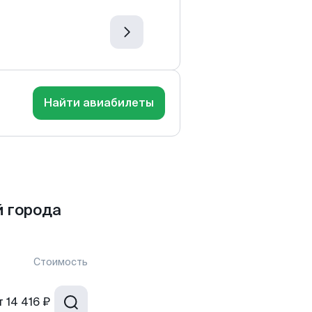
Найти авиабилеты
й города
Стоимость
т
14 416 ₽