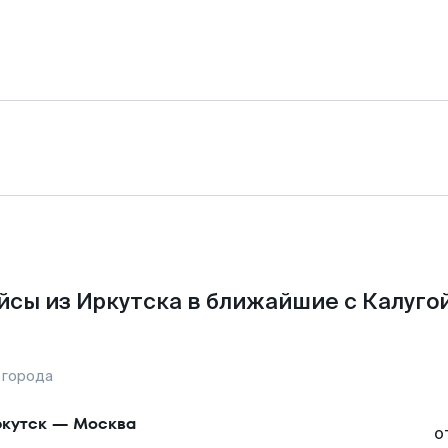
сы из Иркутска в ближайшие с Калуго
 города
кутск
—
Москва
о