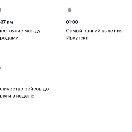
37 км
01:00
асстояние между
Самый ранний вылет из
ородами
Иркутска
оличество рейсов до
алуги в неделю