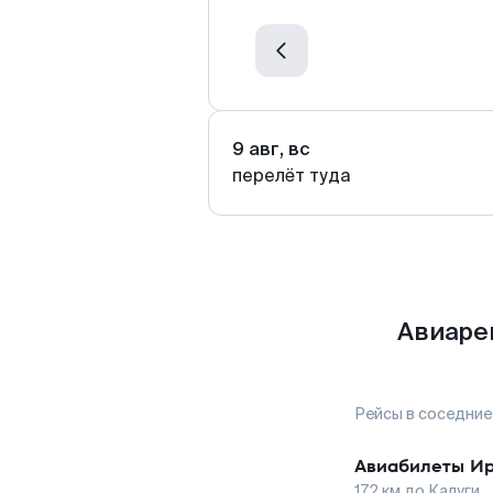
9 авг, вс
перелёт туда
Авиарей
Рейсы в соседние
Авиабилеты
Ир
172
км до
Калуги