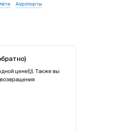
лёте
Аэропорты
обратно)
одной цене🙌. Также вы
у возвращения