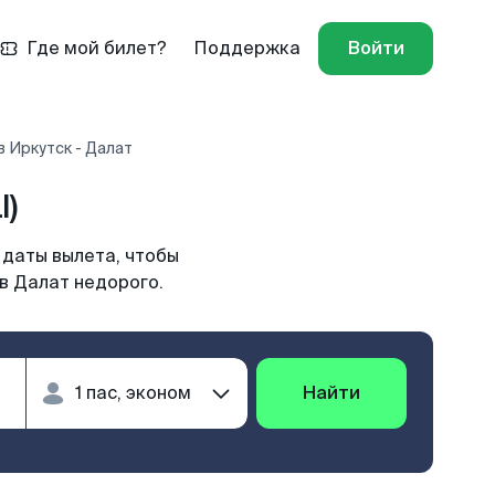
Где мой билет?
Поддержка
Войти
 Иркутск - Далат
I)
 даты вылета, чтобы
в Далат недорого.
Найти