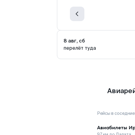
8 авг, сб
перелёт туда
Авиарей
Рейсы в соседние
Авиабилеты
Ир
97
км до
Далата