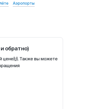
лёте
Аэропорты
 и обратно)
й цене🙌. Также вы можете
звращения