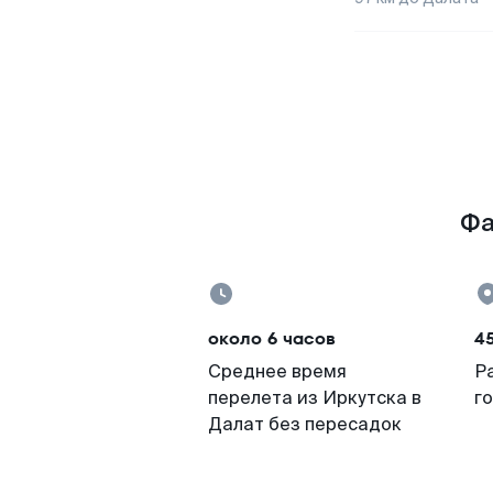
Фа
около 6 часов
4
Среднее время
Р
перелета из Иркутска в
г
Далат без пересадок