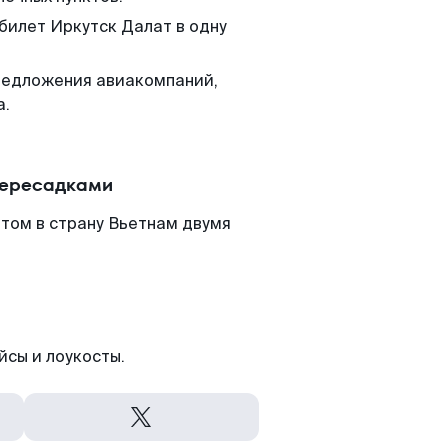
 билет Иркутск Далат в одну
редложения авиакомпаний,
а.
пересадками
том в страну Вьетнам двумя
йсы и лоукосты.