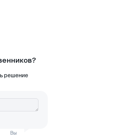
твенников?
ть решение
Вы