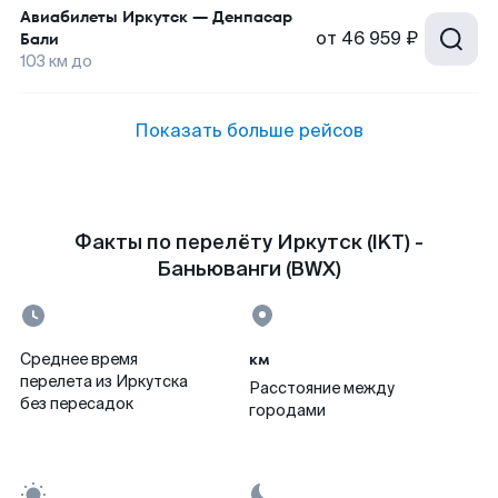
Авиабилеты
Иркутск
—
Денпасар
от
46 959 ₽
Бали
103
км до
Показать больше рейсов
Факты по перелёту Иркутск (IKT) -
Баньюванги (BWX)
км
Среднее время
перелета из Иркутска
Расстояние между
без пересадок
городами