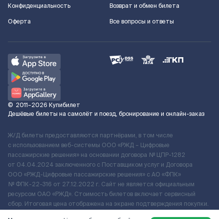
Конфиденциальность
Возврат и обмен билета
Оферта
Все вопросы и ответы
©
2011–2026
Купибилет
Дешёвые билеты на самолёт и поезд, бронирование и онлайн-заказ
Ж/Д билеты предоставляются партнёрами, в том числе
с использованием веб-системы ООО «РЖД – Цифровые
пассажирские решения» на основании договора № ЦПР-1282
от 04.04.2024 заключенного с Поставщиком услуг и Договора
ООО «РЖД-Цифровые пассажирские решения» c АО «ФПК»
№ ФПК-22-316 от 27.12.2022 г. Сайт не является официальным
ресурсом ОАО «РЖД». Стоимость билетов включает сервисный
сбор. Итоговая цена отображена на экране подтверждения покупки.
По вопросам рассмотрения обращений, жалоб, претензий граждан