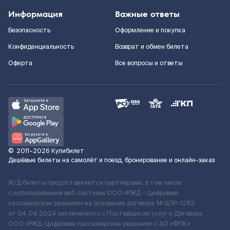
Информация
Важные ответы
Безопасность
Оформление и покупка
Конфиденциальность
Возврат и обмен билета
Оферта
Все вопросы и ответы
©
2011–2026
Купибилет
Дешёвые билеты на самолёт и поезд, бронирование и онлайн-заказ
Ж/Д билеты предоставляются партнёрами, в том числе
с использованием веб-системы ООО «РЖД – Цифровые
пассажирские решения» на основании договора № ЦПР-1282
от 04.04.2024 заключенного с Поставщиком услуг и Договора
ООО «РЖД-Цифровые пассажирские решения» c АО «ФПК»