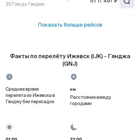
от
17 497 ₽
207
км до
Гянджи
Показать больше рейсов
Факты по перелёту Ижевск (IJK) - Гянджа
(GNJ)
км
Среднее время
перелета из Ижевска в
Расстояние между
Гянджу без пересадок
городами
01:00
22:00