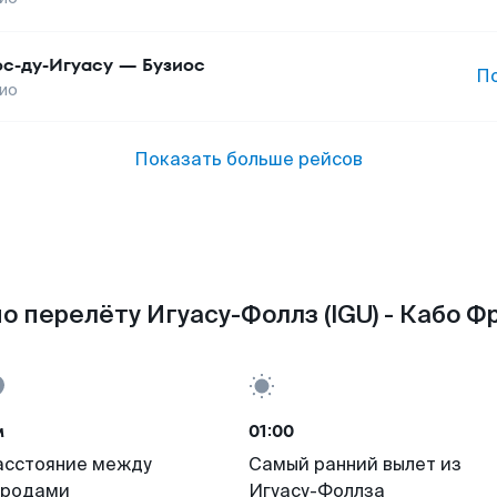
с-ду-Игуасу
—
Бузиос
П
ио
Показать больше рейсов
о перелёту Игуасу-Фоллз (IGU) - Кабо Фр
м
01:00
асстояние между
Самый ранний вылет из
ородами
Игуасу-Фоллза