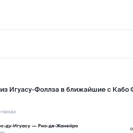
из Игуасу-Фоллза в ближайшие с Кабо 
 города
с-ду-Игуасу
—
Рио-де-Жанейро
о
ио