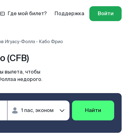
Где мой билет?
Поддержка
Войти
ов Игуасу-Фоллз - Кабо Фрио
о (CFB)
ы вылета, чтобы
Фоллза недорого.
Найти