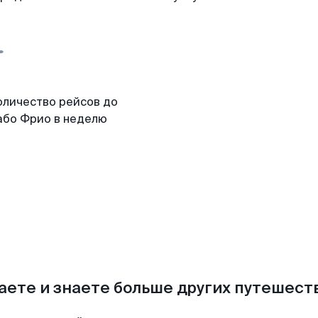
оличество рейсов до
або Фрио в неделю
аете и знаете больше других путешес