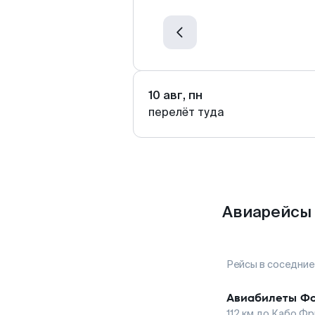
10 авг, пн
перелёт туда
Авиарейсы 
Рейсы в соседние
Авиабилеты
Фо
112
км до
Кабо Фр