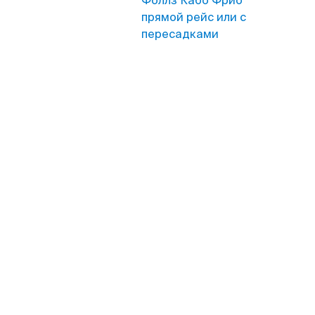
Фоллз Кабо Фрио
прямой рейс или с
пересадками