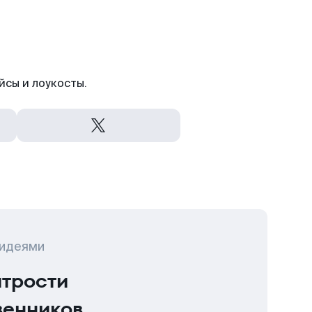
йсы и лоукосты.
 идеями
итрости
венников