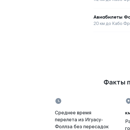
Авиабилеты
Фо
20
км до
Кабо Фр
Факты п
к
Среднее время
перелета из Игуасу-
Р
Фоллза без пересадок
г