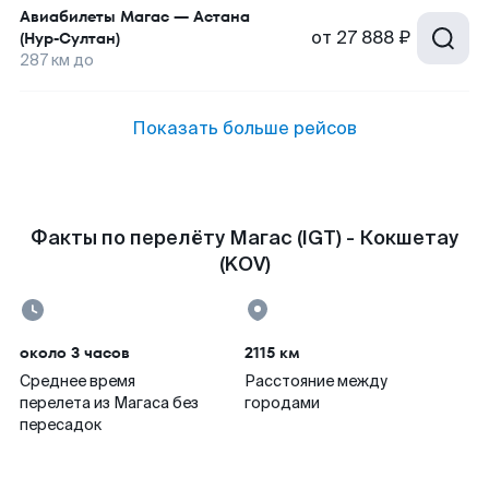
Авиабилеты
Магас
—
Астана
от
27 888 ₽
(Нур-Султан)
287
км до
Показать больше рейсов
Факты по перелёту Магас (IGT) - Кокшетау
(KOV)
около 3 часов
2115 км
Среднее время
Расстояние между
перелета из Магаса без
городами
пересадок