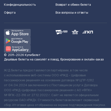
Конфиденциальность
Возврат и обмен билета
Оферта
Все вопросы и ответы
©
2011–2026
Купибилет
Дешёвые билеты на самолёт и поезд, бронирование и онлайн-заказ
Ж/Д билеты предоставляются партнёрами, в том числе
с использованием веб-системы ООО «РЖД – Цифровые
пассажирские решения» на основании договора № ЦПР-1282
от 04.04.2024 заключенного с Поставщиком услуг и Договора
ООО «РЖД-Цифровые пассажирские решения» c АО «ФПК»
№ ФПК-22-316 от 27.12.2022 г. Сайт не является официальным
ресурсом ОАО «РЖД». Стоимость билетов включает сервисный
сбор. Итоговая цена отображена на экране подтверждения покупки.
По вопросам рассмотрения обращений, жалоб, претензий граждан