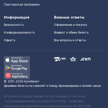
Партнерская программа
Информация
Важные ответы
Безопасность
Оформление и покупка
Конфиденциальность
Возврат и обмен билета
Оферта
Все вопросы и ответы
©
2011–2026
Купибилет
Дешёвые билеты на самолёт и поезд, бронирование и онлайн-заказ
Ж/Д билеты предоставляются партнёрами, в том числе
с использованием веб-системы ООО «РЖД – Цифровые
пассажирские решения» на основании договора № ЦПР-1282