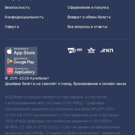
Безопасность
Оформление и покупка
Конфиденциальность
Возврат и обмен билета
Оферта
Все вопросы и ответы
©
2011–2026
Купибилет
Дешёвые билеты на самолёт и поезд, бронирование и онлайн-заказ
Ж/Д билеты предоставляются партнёрами, в том числе
с использованием веб-системы ООО «РЖД – Цифровые
пассажирские решения» на основании договора № ЦПР-1282
от 04.04.2024 заключенного с Поставщиком услуг и Договора
ООО «РЖД-Цифровые пассажирские решения» c АО «ФПК»
№ ФПК-22-316 от 27.12.2022 г. Сайт не является официальным
ресурсом ОАО «РЖД». Стоимость билетов включает сервисный