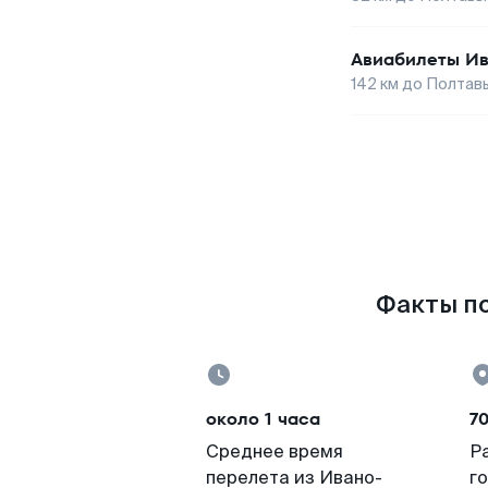
Авиабилеты
Ив
142
км до
Полтав
Факты по
около 1 часа
7
Среднее время
Р
перелета из Ивано-
г