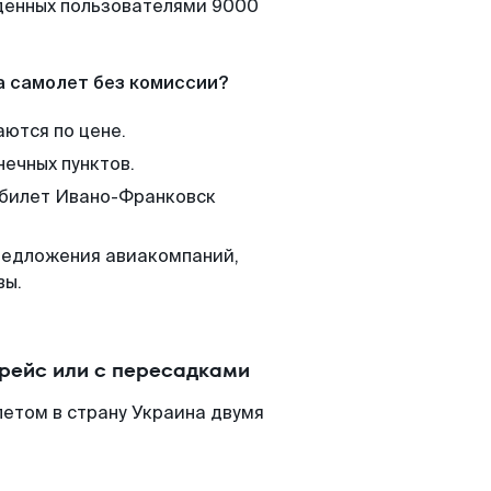
йденных пользователями 9000
а самолет без комиссии?
аются по цене.
нечных пунктов.
м билет Ивано-Франковск
редложения авиакомпаний,
вы.
рейс или с пересадками
етом в страну Украина двумя