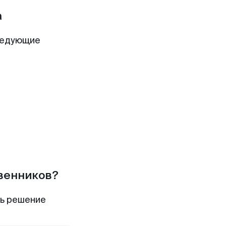
а
ледующие
твенников?
ть решение