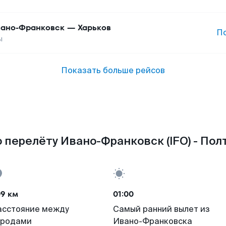
ано-Франковск
—
Харьков
П
ы
Показать больше рейсов
 перелёту Ивано-Франковск (IFO) - Полт
09 км
01:00
асстояние между
Самый ранний вылет из
ородами
Ивано-Франковска