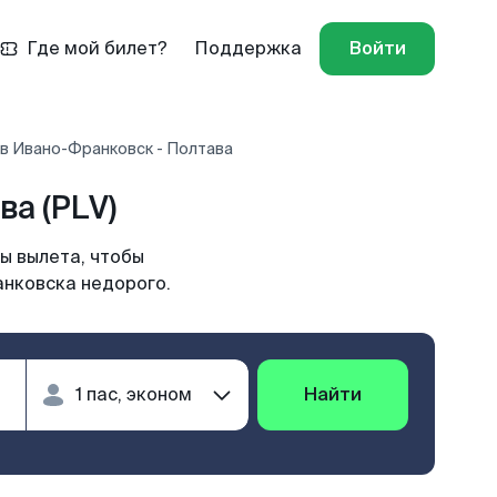
Где мой билет?
Поддержка
Войти
в Ивано-Франковск - Полтава
а (PLV)
ы вылета, чтобы
анковска недорого.
Найти