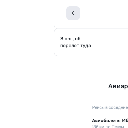
8 авг, сб
перелёт туда
Авиар
Рейсы в соседние
Авиабилеты
И
186
км до
Пензы