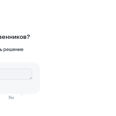
твенников?
ть решение
Вы