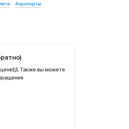
лёте
Аэропорты
братно)
 цене🙌. Также вы можете
звращения