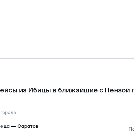
ейсы из Ибицы в ближайшие с Пензой 
 города
бица
—
Саратов
П