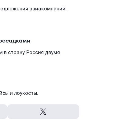
редложения авиакомпаний,
.
ересадками
 в страну Россия двумя
йсы и лоукосты.