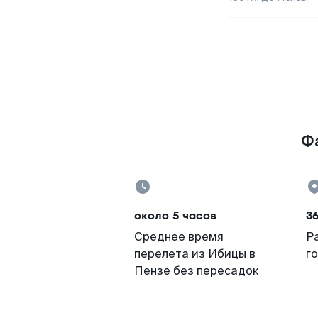
Фа
около 5 часов
3
Среднее время
Р
перелета из Ибицы в
г
Пензе без пересадок