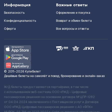
Информация
Важные ответы
Безопасность
Оформление и покупка
Конфиденциальность
Возврат и обмен билета
Оферта
Все вопросы и ответы
©
2011–2026
Купибилет
Дешёвые билеты на самолёт и поезд, бронирование и онлайн-заказ
Ж/Д билеты предоставляются партнёрами, в том числе
с использованием веб-системы ООО «РЖД – Цифровые
пассажирские решения» на основании договора № ЦПР-1282
от 04.04.2024 заключенного с Поставщиком услуг и Договора
ООО «РЖД-Цифровые пассажирские решения» c АО «ФПК»