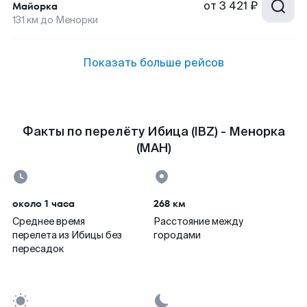
от
3 421 ₽
Майорка
131
км до
Менорки
Показать больше рейсов
Факты по перелёту Ибица (IBZ) - Менорка
(MAH)
около 1 часа
268 км
Среднее время
Расстояние между
перелета из Ибицы без
городами
пересадок