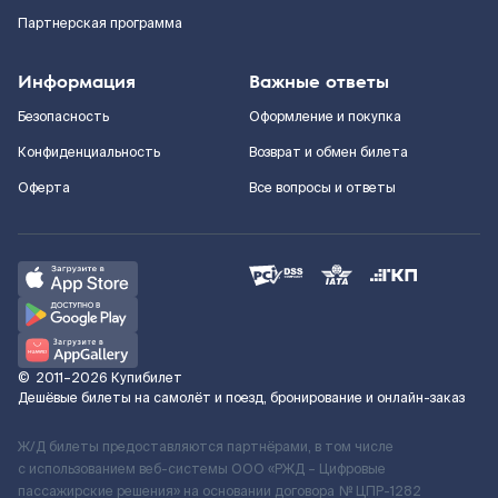
Партнерская программа
Информация
Важные ответы
Безопасность
Оформление и покупка
Конфиденциальность
Возврат и обмен билета
Оферта
Все вопросы и ответы
©
2011–2026
Купибилет
Дешёвые билеты на самолёт и поезд, бронирование и онлайн-заказ
Ж/Д билеты предоставляются партнёрами, в том числе
с использованием веб-системы ООО «РЖД – Цифровые
пассажирские решения» на основании договора № ЦПР-1282