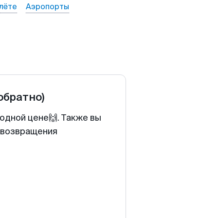
лёте
Аэропорты
 обратно)
годной цене🙌. Также вы
у возвращения