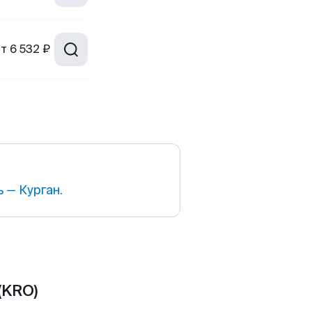
от
6 532 ₽
 — Курган.
(KRO)