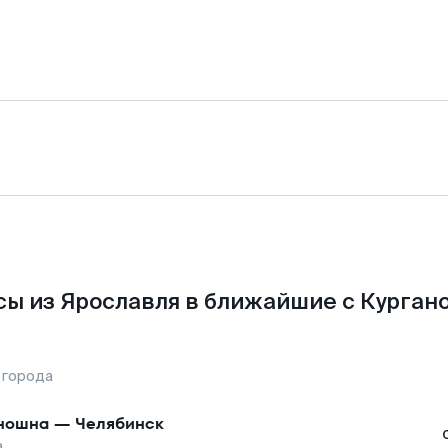
ы из Ярославля в ближайшие с Курган
 города
ношна
—
Челябинск
а