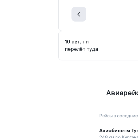
10 авг, пн
перелёт туда
Авиарейс
Рейсы в соседние
Авиабилеты
Ту
248
км до
Курган