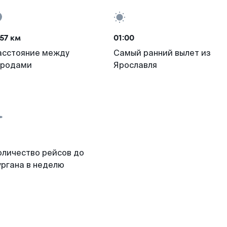
57 км
01:00
асстояние между
Самый ранний вылет из
ородами
Ярославля
оличество рейсов до
ургана в неделю