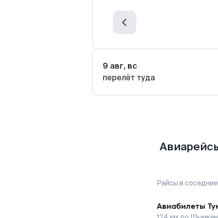
9 авг, вс
перелёт туда
Авиарейсы
Рейсы в соседние
Авиабилеты
Ту
124
км до
Шымкен