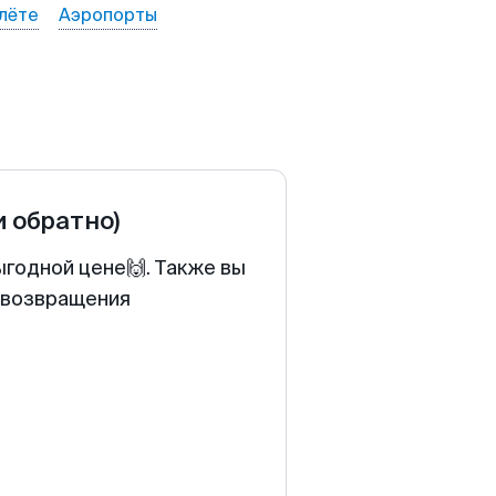
лёте
Аэропорты
и обратно)
ыгодной цене🙌. Также вы
у возвращения