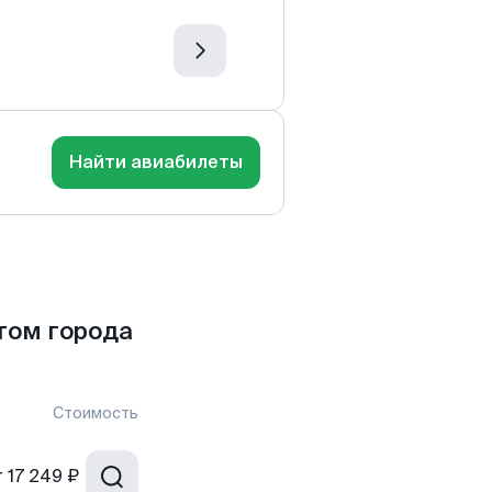
Найти авиабилеты
том города
Стоимость
т
17 249 ₽