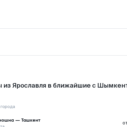
 из Ярославля в ближайшие с Шымкен
 города
ношна
—
Ташкент
о
та