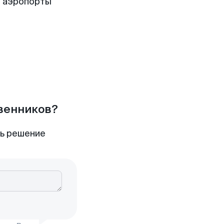
 аэропорты
твенников?
ть решение