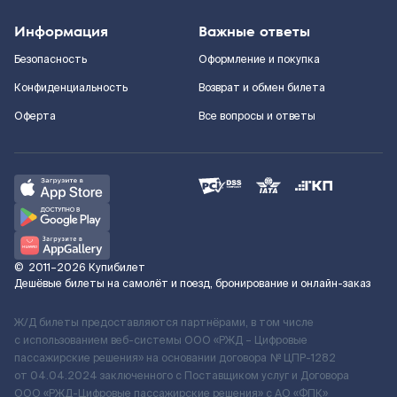
Информация
Важные ответы
Безопасность
Оформление и покупка
Конфиденциальность
Возврат и обмен билета
Оферта
Все вопросы и ответы
©
2011–2026
Купибилет
Дешёвые билеты на самолёт и поезд, бронирование и онлайн-заказ
Ж/Д билеты предоставляются партнёрами, в том числе
с использованием веб-системы ООО «РЖД – Цифровые
пассажирские решения» на основании договора № ЦПР-1282
от 04.04.2024 заключенного с Поставщиком услуг и Договора
ООО «РЖД-Цифровые пассажирские решения» c АО «ФПК»