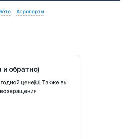
лёте
Аэропорты
а и обратно)
годной цене🙌. Также вы
у возвращения