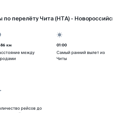
 по перелёту Чита (HTA) - Новороссийск
486 км
01:00
асстояние между
Самый ранний вылет из
ородами
Читы
оличество рейсов до