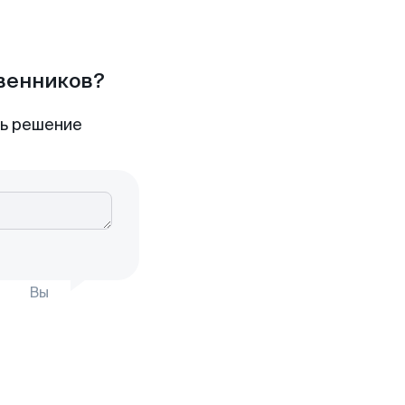
твенников?
ть решение
Вы