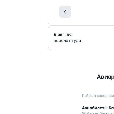
9 авг, вс
перелёт туда
Авиар
Рейсы в соседние
Авиабилеты
Ка
268
км до
Элисты