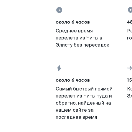
около 6 часов
4
Среднее время
Р
перелета из Читы в
г
Элисту без пересадок
около 6 часов
15
Самый быстрый прямой
К
перелет из Читы туда и
Э
обратно, найденный на
нашем сайте за
последнее время