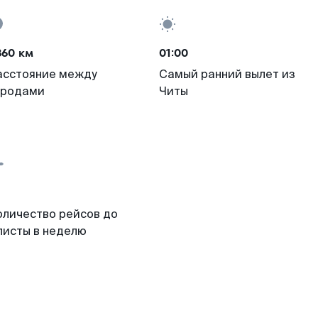
860 км
01:00
асстояние между
Самый ранний вылет из
ородами
Читы
оличество рейсов до
листы в неделю