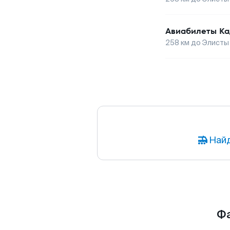
Авиабилеты
Ка
258
км до
Элисты
Найд
Фа