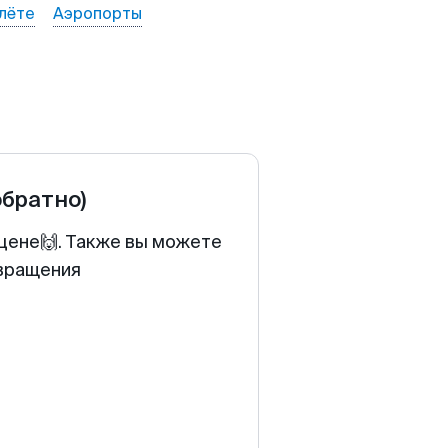
лёте
Аэропорты
обратно)
 цене🙌. Также вы можете
звращения