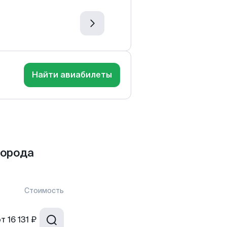
Найти авиабилеты
города
Стоимость
от
16 131 ₽