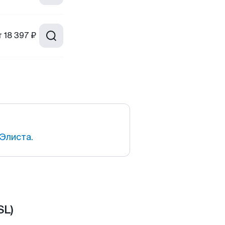
т
18 397 ₽
Элиста.
SL)